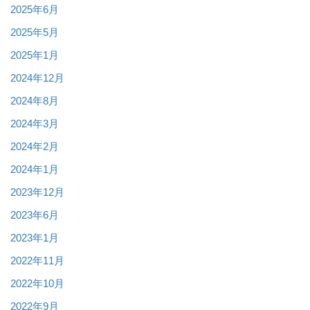
2025年6月
2025年5月
2025年1月
2024年12月
2024年8月
2024年3月
2024年2月
2024年1月
2023年12月
2023年6月
2023年1月
2022年11月
2022年10月
2022年9月