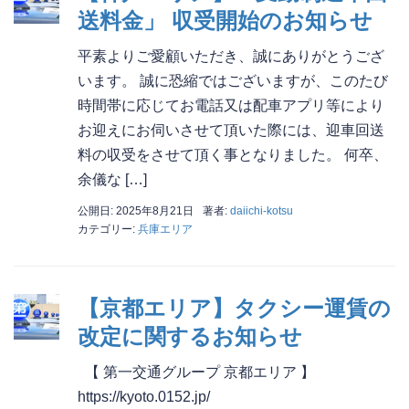
送料金」 収受開始のお知らせ
平素よりご愛顧いただき、誠にありがとうござ
います。 誠に恐縮ではございますが、このたび
時間帯に応じてお電話又は配車アプリ等により
お迎えにお伺いさせて頂いた際には、迎車回送
料の収受をさせて頂く事となりました。 何卒、
余儀な […]
公開日: 2025年8月21日
著者:
daiichi-kotsu
カテゴリー:
兵庫エリア
【京都エリア】タクシー運賃の
改定に関するお知らせ
【 第一交通グループ 京都エリア 】
https://kyoto.0152.jp/