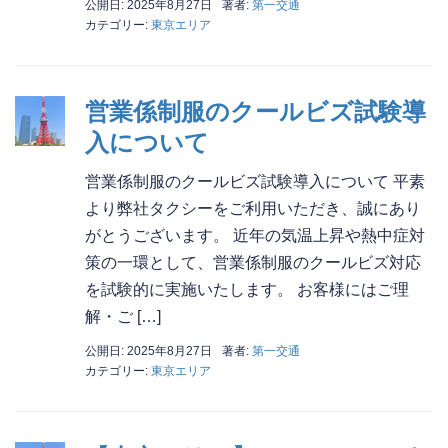
公開日: 2025年8月27日
著者:
第一交通
カテゴリー:
東京エリア
営業係制服のクールビズ試験導
入について
営業係制服のクールビズ試験導入について 平素
より弊社タクシーをご利用いただき、誠にあり
がとうございます。 近年の気温上昇や熱中症対
策の一環として、営業係制服のクールビズ対応
を試験的に実施いたします。 お客様にはご理
解・ご […]
公開日: 2025年8月27日
著者:
第一交通
カテゴリー:
東京エリア