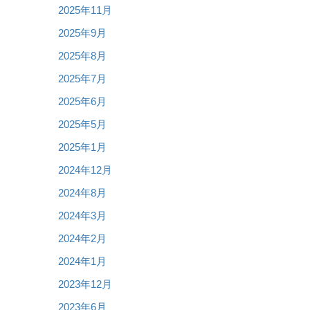
2025年11月
2025年9月
2025年8月
2025年7月
2025年6月
2025年5月
2025年1月
2024年12月
2024年8月
2024年3月
2024年2月
2024年1月
2023年12月
2023年6月