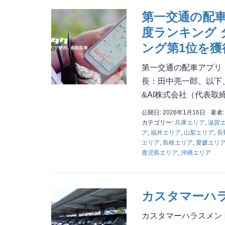
第一交通の配車
度ランキング 
ング第1位を獲
第一交通の配車アプリ
長：田中亮一郎、以下
&AI株式会社（代表取締
公開日: 2026年1月16日
著者
カテゴリー:
兵庫エリア
,
滋賀
ア
,
福井エリア
,
山梨エリア
,
長
エリア
,
島根エリア
,
愛媛エリ
鹿児島エリア
,
沖縄エリア
カスタマーハ
カスタマーハラスメン